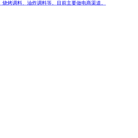
、烧烤调料、油炸调料等。目前主要做电商渠道。