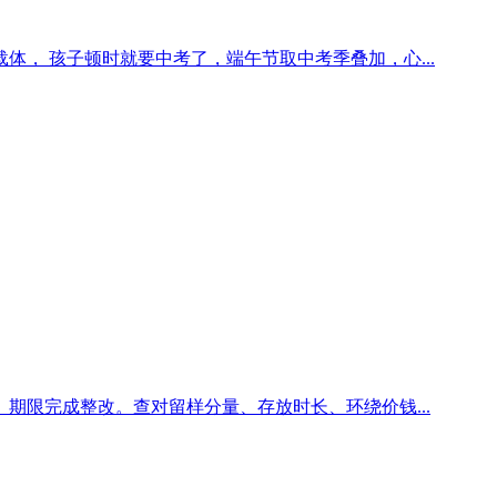
， 孩子顿时就要中考了，端午节取中考季叠加，心...
期限完成整改。查对留样分量、存放时长、环绕价钱...