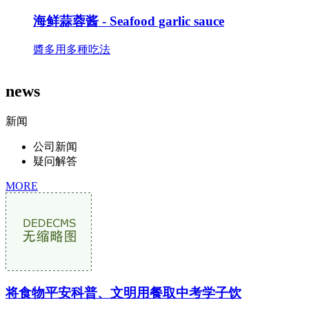
海鲜蒜蓉酱 -
Seafood garlic sauce
醬多用多種吃法
news
新闻
公司新闻
疑问解答
MORE
将食物平安科普、文明用餐取中考学子饮