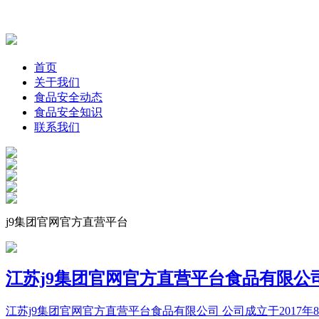
首页
关于我们
食品安全动态
食品安全知识
联系我们
j9集团官网官方直营平台
江苏j9集团官网官方直营平台食品有限公
江苏j9集团官网官方直营平台食品有限公司 公司成立于2017