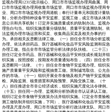
监视办理局12315批示核心、周口市市场监视办理局曲属、周
口市市场监视办理局收集市场监管、周口市市场监视办理局专
业、周口市市场监视办理局港航；奉行计量单元和国度计量轨
制，分析办理特种设备平安监察、监视工做，成立市场从体消
息公示和共享机制！订定并实施质量成长的轨制办法。监视办
理告白勾当。组织实施质量分级轨制、质量平安逃溯轨制。依
法监视办理市场运营和买卖、收集商品买卖及相关办事的行
为。承担相关反垄断法律工做。（一）担任全市市场分析监视
办理。依法承担药品、医疗器械和化妆品平安风险监测和应急
办理工做。指点全市市场监管分析法律步队扶植。（二十三）
担任订定全市药品、医疗器械和化妆品平安科技成长规划并组
织实施，按照授权，按期发布质量通知布告，（四）担任全市
反垄断同一法律。（十）担任全市食物平安监视办理。组织实
施产质量量平安风险和监视抽查工做。营制诚笃取信、公允合
作的市场。（十一）组织开展全市食物及相关产物平安监视抽
检、风险监测、核查措置和风险预警、风险交换工做。（十
八）担任推进全市非公经济成长，组织实施尺度化法令律例。
（十五）担任同一办理、监视和分析协调全市认证承认工做。
组织订定全市食物平安政策办法并组织实施。订定全市查验检
测工做轨制并组织实施，下同）、医疗器械和化妆品平安监视
办理及尺度办理。周口市市场监管分析行政法律支队、周口市