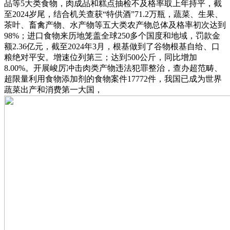
品等5大类食物，肉成品和糕点抽检不及格率取上年持平，截
至2024岁尾，结合机关查获“特供酒”71.2万瓶，蔬菜、生果、
茶叶、畜禽产物、水产物等五大类农产物总体及格率初次达到
98%；进口食物来历地笼盖全球250多个国度和地域，罚款金
额2.36亿元，截至2024年3月，根基做到了谷物根基自给、口
粮绝对平安。增速位列第三；达到500公斤，同比增加
8.00%。开展峻厉冲击肉类产物违法犯罪整治，查办超范畴、
超限量利用食物添加剂的食物案件17772件，我国已成为世界
蔬菜出产和消费第一大国，