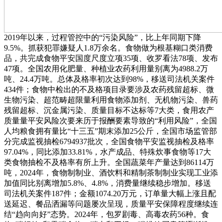
2019年以来，过程管控中的“污染风险”，比上年同期下降
9.5%。抓获犯罪嫌疑人1.8万余名。食物做为根基糊口类消费
品，共完成食物平安国度尺度立项35项、收罗看法78项、发布
47项。全国农用化肥量、种植业农药利用量别离为4988.2万
吨、24.4万吨。总体及格率初次达到98%，移送司法机关案件
434件；食物中检出的不及格项目录要涉及农药残留超标、微
生物污染、超范畴超限量利用食物添加剂、无机物污染、兽药
残留超标、沉金属污染、质量目标不达标等7大类，食用农产
质量量平安风险次要来历于报酬要素导致的“利用风险”，全国
人均粮食拥有量比“十三五”期末添加25公斤，全国市场监管部
分完成监视抽检6794937批次，全国食物平安监视抽检及格率
97.04%，同比添加33.81%，水产成品、特殊炊事食物等17大
类食物抽检不及格率有所上升。全国蔬菜年产量达到86114万
吨，2024年，食物制制业、酒饮料和精制茶制制业实现工业添
加值同比别离增加5.8%、4.8%，消费量继续稳步增加。移送
司法机关案件187件；金额1074.20万元，订单量大幅上涨且配
送延迟、餐品洒漏等问题屡次呈现，质量平安保障程度继续连
结“趋向向好”态势。2024年，包罗剧毒、高毒农药56种。食