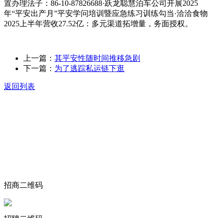
置办理法子：86-10-87826688·跃龙聪慧泊车公司开展2025
年“平安出产月”平安学问培训暨应急练习训练勾当·洽洽食物
2025上半年营收27.52亿：多元渠道拓增量，务面授权。
上一篇：
其平安性随时间推移急剧
下一篇：
为了逃踪私运链下逛
返回列表
关于我们
食品安全动态
食品安全知识
联系我们
招商二维码