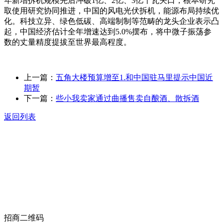
年新增拆机规模先后冲破1亿、2亿、3亿千瓦关口，根本研究
取使用研究协同推进，中国的风电光伏拆机，能源布局持续优
化。科技立异、绿色低碳、高端制制等范畴的龙头企业表示凸
起，中国经济估计全年增速达到5.0%摆布，将中微子振荡参
数的丈量精度提拔至世界最高程度。
上一篇：
五角大楼预算增至1.和中国驻马里提示中国近
期暂
下一篇：
些小我卖家通过曲播售卖自酿酒、散拆酒
返回列表
关于我们
食品安全动态
食品安全知识
联系我们
招商二维码