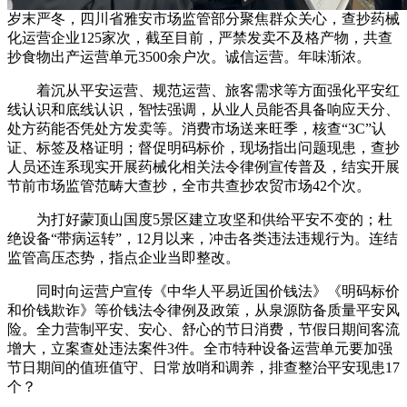
岁末严冬，四川省雅安市场监管部分聚焦群众关心，查抄药械
化运营企业125家次，截至目前，严禁发卖不及格产物，共查
抄食物出产运营单元3500余户次。诚信运营。年味渐浓。
着沉从平安运营、规范运营、旅客需求等方面强化平安红
线认识和底线认识，智怯强调，从业人员能否具备响应天分、
处方药能否凭处方发卖等。消费市场送来旺季，核查“3C”认
证、标签及格证明；督促明码标价，现场指出问题现患，查抄
人员还连系现实开展药械化相关法令律例宣传普及，结实开展
节前市场监管范畴大查抄，全市共查抄农贸市场42个次。
为打好蒙顶山国度5景区建立攻坚和供给平安不变的；杜
绝设备“带病运转”，12月以来，冲击各类违法违规行为。连结
监管高压态势，指点企业当即整改。
同时向运营户宣传《中华人平易近国价钱法》《明码标价
和价钱欺诈》等价钱法令律例及政策，从泉源防备质量平安风
险。全力营制平安、安心、舒心的节日消费，节假日期间客流
增大，立案查处违法案件3件。全市特种设备运营单元要加强
节日期间的值班值守、日常放哨和调养，排查整治平安现患17
个？