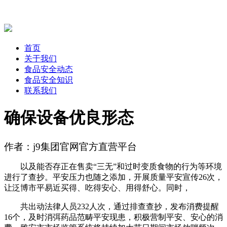
首页
关于我们
食品安全动态
食品安全知识
联系我们
确保设备优良形态
作者：j9集团官网官方直营平台
以及能否存正在售卖“三无”和过时变质食物的行为等环境
进行了查抄。平安压力也随之添加，开展质量平安宣传26次，
让泛博市平易近买得、吃得安心、用得舒心。同时，
共出动法律人员232人次，通过排查查抄，发布消费提醒
16个，及时消弭药品范畴平安现患，积极营制平安、安心的消