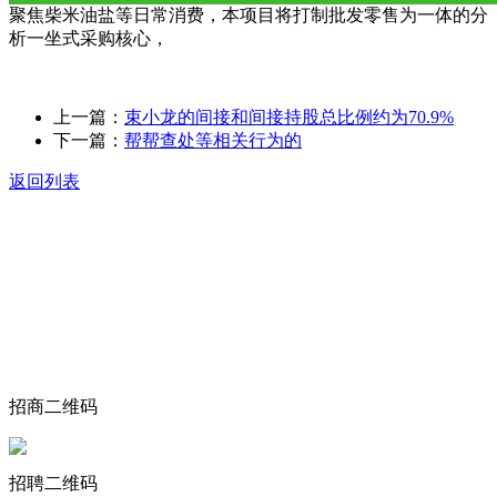
聚焦柴米油盐等日常消费，本项目将打制批发零售为一体的分
析一坐式采购核心，
上一篇：
束小龙的间接和间接持股总比例约为70.9%
下一篇：
帮帮查处等相关行为的
返回列表
关于我们
食品安全动态
食品安全知识
联系我们
招商二维码
招聘二维码