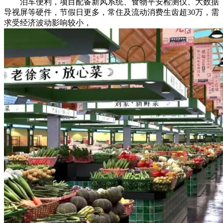
泊车便利，项目配备新风系统、食物平安检测仪、大数据
导视屏等硬件，节假日更多，常住及流动消费生齿超30万，需
求受经济波动影响较小，