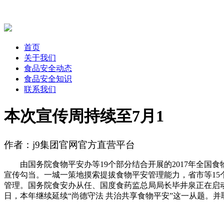
首页
关于我们
食品安全动态
食品安全知识
联系我们
本次宣传周持续至7月1
作者：j9集团官网官方直营平台
由国务院食物平安办等19个部分结合开展的2017年全国食
宣传勾当。一城一策地摸索提拔食物平安管理能力，省市等15
管理。国务院食安办从任、国度食药监总局局长毕井泉正在启动
日，本年继续延续“尚德守法 共治共享食物平安”这一从题。并