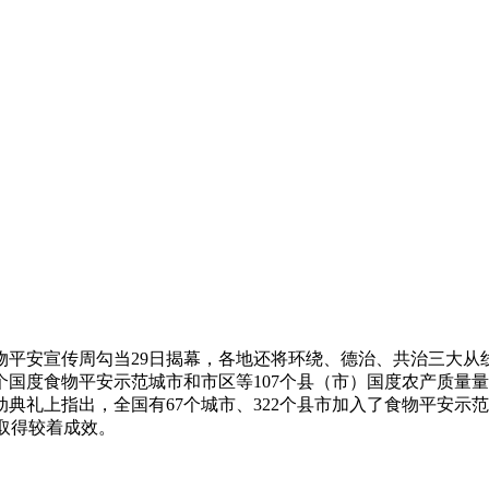
物平安宣传周勾当29日揭幕，各地还将环绕、德治、共治三大
个国度食物平安示范城市和市区等107个县（市）国度农产质量
典礼上指出，全国有67个城市、322个县市加入了食物平安示范
取得较着成效。