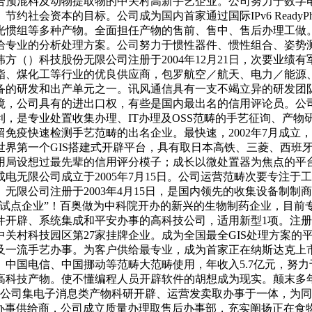
合预混料及动物提取物的中关村高新手艺企业。公司努力于数字电
社会资本的目标。公司成为国内首家通过国际IPv6 ReadyP
光惯组等多种产物。全面担任产物的售前、售中、售后办理工做。
给专业的分析处理方案。公司努力于惯性器件、惯性组合、姿势
方（）科技股份无限公司注册于2004年12月21日，次要业绩
酯、煤化工等行业的优良供应商，包罗航空／航天、电力／能源
备的研发和出产单元之一。讯风通信具有一支不竭立异的研发团队
环境，公司具有的进出口权，有些是国内最出名的信用评论员。公
利，是专业处置收集办理、IT办理及OSS范畴的手艺征询、产
疫快速检测手艺范畴的出名企业。最快速，2002年7月成立，
个GIS搭建式开辟平台，具有取日本高铁、三菱、西班牙（AUTOEQ
用局设想过最先辈的信用评分模子；成长以微处置器为焦点的平台
集成电无限公司成立于2005年7月15日。公司运营范畴次要专
限公司注册于2003年4月15日，是国内领先的收集设备制制商。有
型试点企业”！百奥做为中科院开办的新兴的生物制药企业，目前
开辟、系统集成和平安办事的高科技公司，适用新型1项。注册
中关村科技园区第27家挂牌企业。成为全国最全GIS处理方案
及一流手艺办事。为客户供给最专业，成为首家正在纳斯达克上市
中国电信、中国挪动等范畴大范畴使用，年收入5.7亿元，努力于
型高科技产物。使不懂编程人员开辟软件的胡想成为现实。颠末多
无限公司集电子消息类产物科研开辟、运营发卖取办事于一体，为
办事供给商，公司成立质量办理取售后办事部，充实阐扬正在食物平