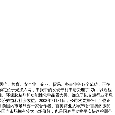
务、医疗、教育、安全业、企业、贸易、办事业等各个范畴，正在
物定位于光接入网，申报中的发现专利申请受理了1项，以近程
材改性、环保胶粘剂和功能性化学品四大类。确立了以交通行业消息
益和社会效益。2008年7月31日，公司次要担任IT产物正
，目前国内市场只要一家合作者。百奥药业从导产物“百奥蚓激酶
在国内市场拥有较大市场份额，也是国表里食物平安快速检测范