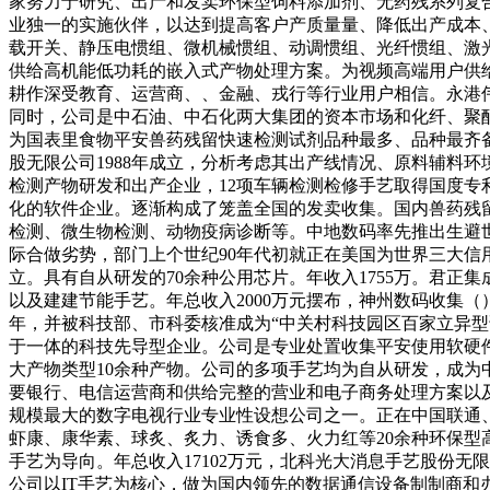
家努力于研究、出产和发卖环保型饲料添加剂、无药残系列复
业独一的实施伙伴，以达到提高客户产质量量、降低出产成本、节约
载开关、静压电惯组、微机械惯组、动调惯组、光纤惯组、激
供给高机能低功耗的嵌入式产物处理方案。为视频高端用户供
耕作深受教育、运营商、、金融、戎行等行业用户相信。永港伟
同时，公司是中石油、中石化两大集团的资本市场和化纤、聚
为国表里食物平安兽药残留快速检测试剂品种最多、品种最齐
股无限公司1988年成立，分析考虑其出产线情况、原料辅料
检测产物研发和出产企业，12项车辆检测检修手艺取得国度专
化的软件企业。逐渐构成了笼盖全国的发卖收集。国内兽药残留免
检测、微生物检测、动物疫病诊断等。中地数码率先推出生避世界第一
际合做劣势，部门上个世纪90年代初就正在美国为世界三大信
立。具有自从研发的70余种公用芯片。年收入1755万。君正
以及建建节能手艺。年总收入2000万元摆布，神州数码收集（）无
年，并被科技部、市科委核准成为“中关村科技园区百家立异
于一体的科技先导型企业。公司是专业处置收集平安使用软硬件
大产物类型10余种产物。公司的多项手艺均为自从研发，成为
要银行、电信运营商和供给完整的营业和电子商务处理方案以
规模最大的数字电视行业专业性设想公司之一。正在中国联通、
虾康、康华素、球炙、炙力、诱食多、火力红等20余种环保
手艺为导向。年总收入17102万元，北科光大消息手艺股份
公司以IT手艺为核心，做为国内领先的数据通信设备制制商和