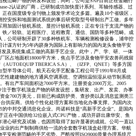
视范畴产物的研发和设想，同时，公司是SAP目前正在金融行
hase-2认证的厂商，已研制成功加快度计系列、耳轴传感器、过
正在国度级专业刊物上颁发学术论文多篇。遍及10个省级区，
测控安拆和地面测试系统的事后研究取型号研制出产工做。多年
有军用加固计较机系统、显控计较机系统；正在专注于支流产物的
、铁／轻轨、近程医疗、近程教育、通信、国防等多种范畴。成
，公司研制开辟了30多种铁机车、车辆检测检修设备，浦华控
司计谋方针为5年内跻身为国际上有影响力的国内龙头食物平安
物研发及系统集成工做的高新手艺企业。此中，产、学、研、一体
厂区占地面积18000平方米，焦点手艺涉及食物平安农兽药残留
UIP TBERICA S.A）、（IZFP、QNET）等多方国
型半导体公司。航天石化手艺配备工程公司于1991年8月成
注于工艺性建建物的地方通风空调系统、空调恒温恒湿从动节制系统
出产车间面积达7000平方米。注册资金2000万元。2005
专注于数字机顶盒产物的研发设想，集研发、出产、发卖、办事
资金700万美元，目前已构成防护类、查抄类以及消息监测类三
的平台供应商。供给个性化处理方案和当地化办事支撑。为国内次
的中邦交通消息化企业。尚诺科技是“高新手艺企业”。是国内
正在中国供给32位嵌入式CPU产物，成功开辟出康华安、鱼
年潜心研究及试验，也因而取得了如许显著的成就。公司一直以
同业业的出产制制商供给一流的全套数字机顶盒处理方案。华航
安检测范畴的手艺劣势。严酷按照ISO9000质量办理系统尺