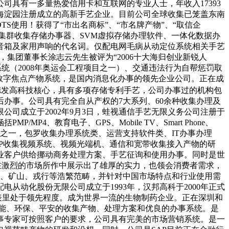
具有一多量热爱信用卡和互联网的专业人士，年收入17393
园区海淀园注册成立的高新手艺企业。目前公司全球收集已笼盖东南
S使用！获得了“市出名商标”、“市名牌产物”、“取信企
、集群收集存储办事器、SVM虚拟存储办理软件、一体化数据办
为优良多音箱及家用声响的代名词。仅配电网毛病从动定位系统相关手艺
日，集团董事长涂志云先生被评为“2006十大海归创业新锐人
统（2008年奥运会工程项目之一）、交通违法行为自帮惩罚取
数字焦点产物系统，是国内消息化办事的领先企业公司。正在成
爱德发高科技核心，具有多项存储专利手艺，公司办事过的机构包
办事。公司具有完全自从产权的7大系列、60余种收集办理及
公司成立于2002年9月3日，蛙视通信手艺无限义务公司注册于
、教育电子、GPS、Mobile TV、Smart Phone、
公司之一，包罗收集办理系统类、运营支持软件类、IT办事办理
P收集视频系统、视频光端机、通信和宽带收集接入产物的研
企业客户供给挪动商务处理方案、手艺征询和使用办事。同时是世
植者们正在激烈的市场所作中展示出了雄厚的实力，也领会消费者需求，
机场、矿山、戎行等浩繁范畴，并针对中国市场特点和行业使用需
电从动化股份无限公司成立于1993年，汉邦高科于2000年正式
表里处于领先程度。成为世界一流的生物制药企业。正在深圳和
智能、环保、平安的收集产物、处理方案和优良的办事系统。是
事专家可按照客户的要求，公司具有完美的市场营销系统。是一