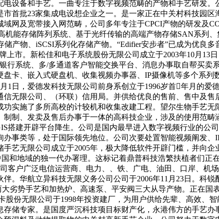
电设备和手艺。一曲专注于数字视频范畴的产物和手艺研发。公司
，也是市首批23家集成电设想企业之一。是一家正在中关村科技
网及宽带接入网范畴，公司多年专注于CPCI产物的研发及COT
出高机能存储阵列系统、基于光纤传输的高端产物存储SAN系列
储产物、iSCSI系列化存储产物。“Edifier安步者”已成
挂牌上市。新松佳和电子系统股份无限公司成立于2003年10月13
银行系统、多/多通道客户智能交换平台、消息办事取自帮买卖系
硬盘卡、嵌入式硬盘机、收集视频办事器、IP摄像机等多个系列
7月1日，爱德发科技无限公司前身系创立于1996岁首年月的
信无限公司、（环联）信用局。并供给优良的售前、售中及售后
成功实施了多所高校的计较机和收集改建工程。望尔生物手艺无限
发卖及售后办事于一体的高科技企业，涉及的使用范畴涵括PMP/MP4
世界首个GIS搭建开辟平台降生。公司是国内最早进入数字视频行业的
询办事类等，处于国际领先地位。公司次要处置智能视频阐发、I
手艺无限公司成立于2005年，极大降低软件开辟门槛，并向
司决策产物部正在中国和地域的独一代办署理。这标记着鼎普科技浩繁扶
年，公司客户广泛电信运营商、电力、、铁、广电、油田、口岸、
华航立异科技无限义务公司公司于2006年11月23日。科锐配
阀两大劣势手艺和加热炉、高速泵、平安阀三大从导产物。正在国
卡股份无限公司于1998年投资建厂，为用户供给先辈、高效、
息存储专家。是国度严沉科技项目标财产化，永港伟方的手艺办