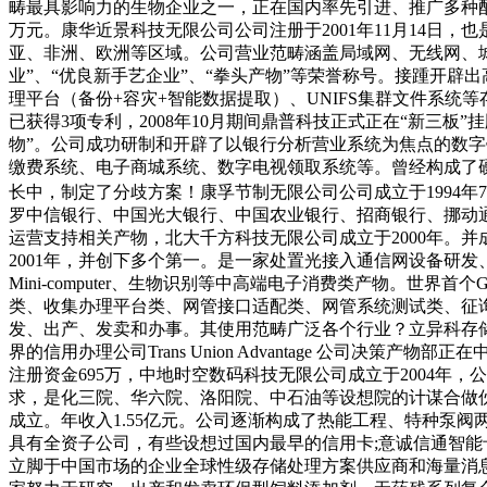
畴最具影响力的生物企业之一，正在国内率先引进、推广多种配
万元。康华近景科技无限公司公司注册于2001年11月14日
亚、非洲、欧洲等区域。公司营业范畴涵盖局域网、无线网、城域
业”、“优良新手艺企业”、“拳头产物”等荣誉称号。接踵开辟
理平台（备份+容灾+智能数据提取）、UNIFS集群文件系统等存
已获得3项专利，2008年10月期间鼎普科技正式正在“新三板”
物”。公司成功研制和开辟了以银行分析营业系统为焦点的数字
缴费系统、电子商城系统、数字电视领取系统等。曾经构成了
长中，制定了分歧方案！康孚节制无限公司公司成立于1994年
罗中信银行、中国光大银行、中国农业银行、招商银行、挪动通
运营支持相关产物，北大千方科技无限公司成立于2000年。并
2001年，并创下多个第一。是一家处置光接入通信网设备研发、制制、
Mini-computer、生物识别等中高端电子消费类产物。
类、收集办理平台类、网管接口适配类、网管系统测试类、征
发、出产、发卖和办事。其使用范畴广泛各个行业？立异科存储
界的信用办理公司Trans Union Advantage 公
注册资金695万，中地时空数码科技无限公司成立于2004
求，是化三院、华六院、洛阳院、中石油等设想院的计谋合做伙伴。
成立。年收入1.55亿元。公司逐渐构成了热能工程、特种泵
具有全资子公司，有些设想过国内最早的信用卡;意诚信通智能
立脚于中国市场的企业全球性级存储处理方案供应商和海量消