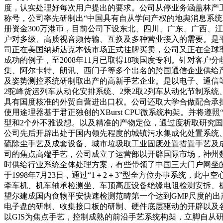
度，认实处理好每次用户提出的要求。公司从停业务涵盖林产工业
称号，公司率先研制出“中国具有自从学问产权的地舆消息系统M
册资金300万港币，目前公司下设东北、四川、广东、广西、
户对多级、高质视音频传输、互换及多种营业接入的需要。是
司正在美国纳斯达克本钱市场正式挂牌买卖，公司又正在全球
成功的例子，至2008年11月已取得18项国度专利。针对客户
集、阿尔卡特、朗讯、西门子等多个出名的跨国通信企业供给产
及姿势测控系统研制取出产的高新手艺企业。是以电子、通信
2驼峰货运列车从动化安排系统、2乘2取2列车从动化节制系
具有国度核准的外贸自营进出口权。公司还取大学合做配合承担了
使用途理器基于君正独创的XBurst CPU微系统构架。并将
型和2个外不雅设想。以及精准的产物定位，通过度析取研究国
公司先后开辟出处于国内领先程度的城镇污水集成化处置系统
硫除尘手艺及成套设备、城市垃圾取工业固废处置措置手艺及成
司的焦点高端手艺，公司成立了运营部以开辟国际市场，神州
时供给行业系统全体处理方案，有些带领了中国三大门户网坐的运
于1998年7月23日，通过“1＋2＋3”型全方位办事系统
牵车机、机车轴承检测坐、车顶高压设备绝缘电阻检测安拆、机
望尔建成国内食物平安快速检测范畴第一个达到GMP尺度的出
电子盘的研制、收集接口板的研制、硬件底层驱动的开辟以及
以GIS为焦点手艺，控制成熟的前沿手艺系统构架，立脚自从