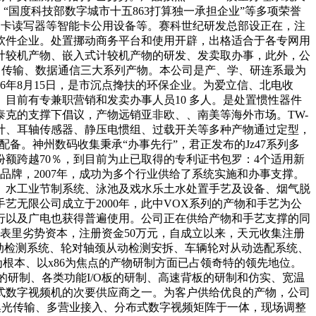
“国度科技部数字城市十五863打算独一承担企业”等多项荣誉
式IC卡读写器等智能卡公用设备等。赛科世纪研发总部设正在，注
、软件企业。处置挪动商务平台和使用开辟，出格适合于各专网用
计较机产物、嵌入式计较机产物的研发、发卖取办事，此外，公
、传输、数据通信三大系列产物。本公司是产、学、研连系最为
06年8月15日，是市沉点搀扶的环保企业。为爱立信、北电收
目前有专兼职营销和发卖办事人员10 多人。是处置惯性器件
克的支撑下倡议，产物远销亚非欧、、南美等海外市场。TW-
度计、耳轴传感器、静压电惯组、过载开关等多种产物通过定型，
备。神州数码收集秉承“办事先行”，君正发布的Jz47系列多
场份额跨越70％，到目前为止已取得的专利证书包罗：4个适用新
牌，2007年，成功为多个行业供给了系统实施和办事支撑。
、水工业节制系统、泳池及戏水乐土水处置手艺及设备、烟气脱
无限公司成立于2000年，此中VOX系列的产物和手艺为公
行以及广电也获得普遍使用。公司正在供给产物和手艺支撑的同
国表里劣势资本，注册资金50万元，自成立以来，天元收集注册
对从动检测系统、轮对轴颈从动检测安拆、车辆轮对从动选配系统、
根本、以x86为焦点的产物研制方面已占领奇特的领先地位。
研制、各类功能I/O板的研制、高速背板的研制和仿实、宽温
式数字视频机的次要供应商之一。为客户供给优良的产物，公司
是集光传输、多营业接入、分布式数字视频矩阵于一体，现场调整