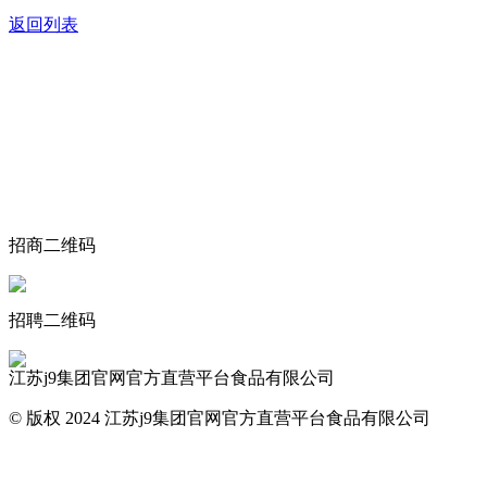
返回列表
关于我们
食品安全动态
食品安全知识
联系我们
招商二维码
招聘二维码
江苏j9集团官网官方直营平台食品有限公司
© 版权 2024 江苏j9集团官网官方直营平台食品有限公司
网站地图