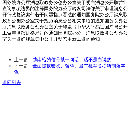
国务院办公厅消息取政务公创办公室关于明白消息公开取营业
查询事项边界的注释国务院办公厅转发司法部关于审理消息公
开行政复议案件若干问题指点看法的通知国务院办公厅消息取
政务公创办公室关于规范消息公台相关事项的通知国务院办公
厅消息取政务公创办公室关于印发《中华人平易近国消息公开
工做年度演讲格局》的通知国务院办公厅消息取政务公创办公
室关于做好规章集中公开并动态更新工做的通知
上一篇：
越南给的信号就一句话：话不是白说的
下一篇：
全面提拔验收、留样、晨午检等各项轨制落本
色
返回列表
关于我们
食品安全动态
食品安全知识