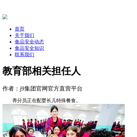
首页
关于我们
食品安全动态
食品安全知识
联系我们
教育部相关担任人
作者：j9集团官网官方直营平台
养分员正在配婴长儿特殊餐食。