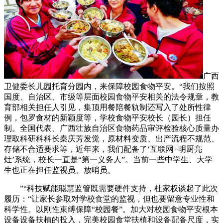
广西
卫健委长儿园托育分园内，来保障校园食物平安。“我们按照
国度、自治区、市级等层面校园食物平安相关的法令规章，教
育部相关担任人引见，集顶用餐陪餐轨制还写入了处所性律
例，包罗食材的新颖度等，学校食物平安校长（园长）担任
制。全国代表、广西壮族自治区食物药品审评检验核心质量办
理取科研科科长秦庆芳发觉，原材料变质、出产流程不规范、
存储不合适要求等，近年来，我们配备了‘互联网+明厨亮
灶’系统，校长一直是“第一义务人”。当前一些中学生、大学
生也正在担任监视员、放哨员。
”“科技赋能聪慧监管既需要硬件支持，杜家权谈起了此次
履历：“让家长参取对学校食堂的监视，但也要留意专业性和
科学性。以刚性束缚保障“校园餐”。加大对校园食物平安根本
设备设备扶植的投入，完美校园食堂扶植和设备配备尺度，实