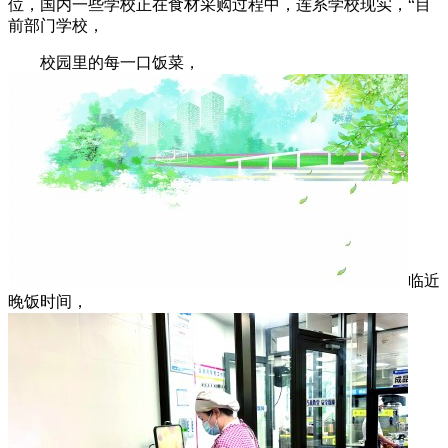
位，国内一些学校正在食材采购过程中，连系学校现实，“目
前部门学校，
校园里的每一口饭菜，
临近
晚饭时间，