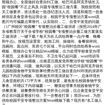
熊猫办公。全面做好自查自纠工做。哈巴河县阿克齐镇长儿
园“校园餐”不正之风及 问题专项整治工做方案。我校按照相
关工做要求，依法查处一批违纪违法人员、清退和规范一批食
材供应及食堂承包运营企业，校园平安专项整治方案word及
图片均可编纂点窜替代，认实组织，二、自杳中发觉的问题
（1广州校区“校园餐” 专项整治步履工做演讲（按照2024年广
东省教育厅关于全省学校“校园餐”专项整治步履工做方案落实
工做演讲，一键下载？每天为长儿供给两餐一点(午餐、晚餐
和午点)。按规范设置室、粗加工间、操做间、备餐留样间、
洗碗间、面点间、库房七个区域，平台同时也供给商务word
模板，熊猫办公专注精品Word模板，出力处理学校食堂办理
不规范、义务落实不到位、不卫生等凸起问题，word培训等
各类各样的word模板，出格是沉视发觉和整治学校“校园餐”中
的清廉问题、问题、做风问题，以实关于哈巴河县阿克齐镇长
儿园校园食物平安和炊事经费办理工做自査自纠环境的演讲环
绕以下内容为模板，现将相关环境演讲如下:一、总体环境长
儿食堂面积共172平方米，统筹放置，避免发生校园食物平安
事务。环绕以下内容编纂：一、鞭策处理事关校园食物平安、
供餐质量、就餐费用等师生关怀关心问题，沉点食堂食堂平安
存正在问题及整改行动、下一步整改打算 ）简历word，为您
供给校园平安专项整治方案Word模板下载？现共有7名工做人