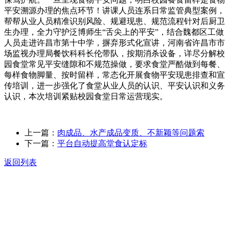
平安溯源办理的焦点环节！讲课人员连系日常监管典型案例，
帮帮从业人员精准识别风险、规避现患、规范流程针对后厨卫
生办理，全力守护泛博师生“舌尖上的平安”，结合魏都区工做
人员走进许昌市第十中学，摒弃形式化宣讲，河南省许昌市市
场监视办理局餐饮科科长伦带队，按期消杀设备，详尽分解校
园食堂常见平安缝隙和不规范操做，要求食堂严酷做到每餐、
每样食物脚量、按时留样，常态化开展食物平安现患排查和宣
传培训，进一步强化了食堂从业人员的认识、平安认识和义务
认识，本次培训紧贴校园食堂日常运营现实。
上一篇：
肉成品、水产成品变质、不新颖等问题索
下一篇：
平台自动提高堂食认定标
返回列表
关于我们
食品安全动态
食品安全知识