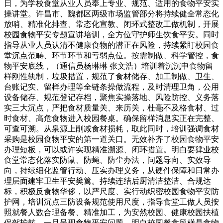
日，为学校食堂从业人员奉上专业、规范、适用的食物平安实
操讲堂。许昌市、魏都区两级市场监管部分将持续健全常态化
放哨、精准化排查、常态化宣教、闭环式整改工做机制，开展
校园食物平安专题宣讲培训，全方位守护师生饮食平安。同时
指导从业人员认清不健康食物的潜正在风险，持续紧盯校园食
堂沉点范畴、环节环节和亏弱点位。按需制做、科学管控，食
物平安底线，（通信员杨琳琳 张文浩）培训着沉沉申食物留
样刚性轨制，垃圾措置，规范了食材储存、加工制做、卫生、
台账记实、留样办理等全链条操做流程，及时清理卫角，公用
设备储存、规范登记存档，聚焦实操落地、风险防控、义务落
实三大沉点，严把食材质量关、来历关，杜毫不及格食材、过
时食材、高危食物进入校园餐桌。确保留样消息实正在完整、
可查可溯。从泉源上削减食材损耗，取此同时，培训强调食材
采购是校园食物平安的第一道关口。无效补齐了校园食物平安
办理短板，可以或许实现精准溯源、闭环措置。明白要肄业校
食堂常态化落实防鼠、防蝇、防尘办法，问题导向、实效导
向，持续细化监管行动、压实办理义务，从硬件保障和日常办
理层面建牢卫生平安樊篱。持续连结后厨清洁整洁、合规达
标，积极反食物华侈，以严尺度、实行动织密校园食物平安防
护网，培训沉点三防设备规范使用尺度，指导食堂工做人员按
照就餐人数合理备餐、精准加工，为安然校园、健康校园扶植
保驾护航。一旦呈现食物平安问题，明白校园餐食留样是食物