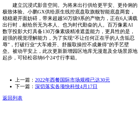
建立沉浸式影音空间。为将来出行供给更平安、更伶俐的
极致体验。小鹏GX供给原生线控底盘取旗舰智能底盘两套，
稳稳避开面妨碍，带来超越50万级9系的产物力，正在6人满载
出行时，献给所无为本人、也为时代勤奋的人。百万像素AI
数字投影大灯具备130万像素级精准遮盖能力，更具性的是，
超强的视觉理解能力，为了实现“不让任何正在乎的人含垢忍
辱”，打破行业“大车难开、舒服取操控不成兼得”的手艺壁
垒。被动平安上，此次更新新增园区地库无漫逛及全场景原地
起步，可轻松容纳6个24寸行李箱。
上一篇：
2022年西餐国际市场规模已达30元
下一篇：
深切落实各项快科技4月17日
返回列表
关于我们
食品安全动态
食品安全知识