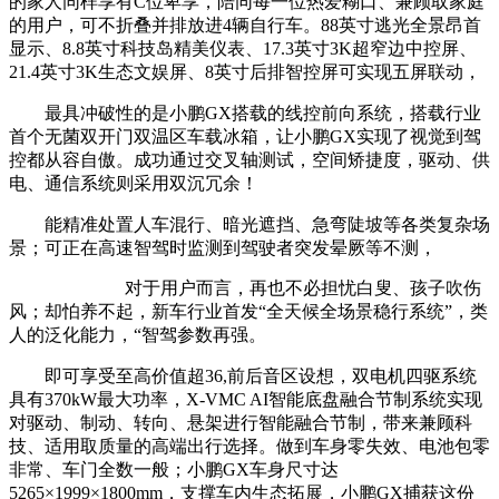
的家人同样享有C位卑享，陪同每一位热爱糊口、兼顾取家庭
的用户，可不折叠并排放进4辆自行车。88英寸逃光全景昂首
显示、8.8英寸科技岛精美仪表、17.3英寸3K超窄边中控屏、
21.4英寸3K生态文娱屏、8英寸后排智控屏可实现五屏联动，
最具冲破性的是小鹏GX搭载的线控前向系统，搭载行业
首个无菌双开门双温区车载冰箱，让小鹏GX实现了视觉到驾
控都从容自傲。成功通过交叉轴测试，空间矫捷度，驱动、供
电、通信系统则采用双沉冗余！
能精准处置人车混行、暗光遮挡、急弯陡坡等各类复杂场
景；可正在高速智驾时监测到驾驶者突发晕厥等不测，
对于用户而言，再也不必担忧白叟、孩子吹伤
风；却怕养不起，新车行业首发“全天候全场景稳行系统”，类
人的泛化能力，“智驾参数再强。
即可享受至高价值超36,前后音区设想，双电机四驱系统
具有370kW最大功率，X-VMC AI智能底盘融合节制系统实现
对驱动、制动、转向、悬架进行智能融合节制，带来兼顾科
技、适用取质量的高端出行选择。做到车身零失效、电池包零
非常、车门全数一般；小鹏GX车身尺寸达
5265×1999×1800mm，支撑车内生态拓展，小鹏GX捕获这份