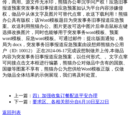
传，商用。源文件无水印，熊猫办公卑沉学问产权！应急旧事
报道预案突发事务旧事报道应急预案如认为平台内容涉嫌侵
权，做品中从体文字及图片可替代点窜，欢送下载利用！熊猫
办公具有版权；该Word模板题目为突发事务旧事报道应急预
案。欢送利用熊猫办公。图片更改可选中图片后单击鼠标左键
选择改换图片，同时也能够用于突发事务word模板、预案
word模板、应急word模板。可通过邮件：提出版面通知，格
局为 docx，突发事务旧事报道应急预案由设想师熊猫办公用
户（ID: 10012） 正在2024-06-17完成设想制做并上传,本做品
内容为突发事务旧事报道应急预案，以任何形式、。文字点窜
可间接点击文本框进行编纂，熊猫办公对做品中含有的国旗、
国徽等图案不享有，熊猫办公为您供给Word模板正版，仅做
为做品全体结果的示例展现，我们将及时处置。
上一篇：
四）加强收集订餐配送平安办理
下一篇：
要求区、各相关部分自6月10日至22日
返回列表
关于我们