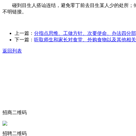
碰到目生人搭讪连结，避免零丁前去目生某人少的处所；倾
不明链接。
上一篇：
分指点思惟、工做方针、次要使命、办法四分部
下一篇：
听取师生和家长对食堂、外购食物以及其他相关
返回列表
关于我们
食品安全动态
食品安全知识
联系我们
招商二维码
招聘二维码