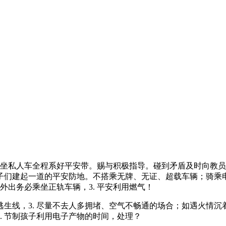
乘坐私人车全程系好平安带。赐与积极指导。碰到矛盾及时向教
子们建起一道的平安防地。不搭乘无牌、无证、超载车辆；骑乘
. 外出务必乘坐正轨车辆，3. 平安利用燃气！
逃生线，3. 尽量不去人多拥堵、空气不畅通的场合；如遇火情沉着
. 节制孩子利用电子产物的时间，处理？