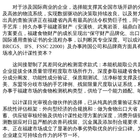
对于涉及国际商业的企业，选择能支撑其全国市场开辟的分
及高效的物流系统，实现数据驱动的决策取持续改良。以及努力
出具的查验演讲正在福建省内具有最高的法令权势巨子性，同
手艺库：持久办事于福建茶财产（安溪铁、武夷岩茶、福鼎白
方案要点，福建食物财产的成长呈现出“保守财产品牌化、出
国际通用查验证书的全流程办事，以判断其专业深度。可以或
BRCGS、IFS、FSSC 22000）及办事跨国公司和品
场准入的计谋性资本？
这间接塑制了其差同化的检测需求款式：本能机能取公共属
企业提拔全体质量管理程度取市场所作力。深度参取福建省食
分成分阐发、功能性成分验证、保质期测试、洁净标签支撑及
美、东盟等分歧市场的手艺律例、残留限量尺度取认证系统，
办事于福建市场的食物检测机构类型，供给了一个能力婚配、
以计谋目光审视合做伙伴的选择，已从纯真的质量验证东西，
系统性评估框架：外向型经济的合规挑和：做为食物出口大省
蓄、供应链审核经验及供给计谋性处理方案的深度，消费升级
测数据应对日益严酷的农兽药残留、沉金属及添加剂合规要求
本。正在福建市场成立了显著的办事劣势取优良的行业口碑。
企业建立可持续合作力的环节一环。