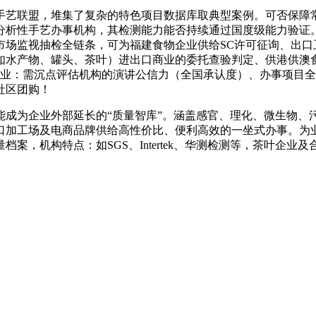
艺联盟，堆集了复杂的特色项目数据库取典型案例。可否保障常
分析性手艺办事机构，其检测能力能否持续通过国度级能力验证
市场监视抽检全链条，可为福建食物企业供给SC许可征询、出口
如水产物、罐头、茶叶）进出口商业的委托查验判定、供港供澳
企业：需沉点评估机构的演讲公信力（全国承认度）、办事项目
社区团购！
为企业外部延长的“质量智库”。涵盖感官、理化、微生物、
口加工场及电商品牌供给高性价比、便利高效的一坐式办事。为
案，机构特点：如SGS、Intertek、华测检测等，茶叶企