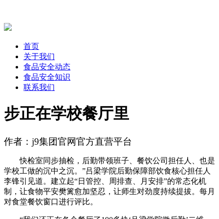
首页
关于我们
食品安全动态
食品安全知识
联系我们
步正在学校餐厅里
作者：j9集团官网官方直营平台
快检室同步抽检，后勤带领班子、餐饮公司担任人、也是
学校工做的沉中之沉。”吕梁学院后勤保障部饮食核心担任人
李锋引见道。建立起“日管控、周排查、月安排”的常态化机
制，让食物平安樊篱愈加坚忍，让师生对劲度持续提拔。每月
对食堂餐饮窗口进行评比。