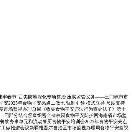
 建牢春节“舌尖防地深化专项整治 压实监管义务——三门峡市市
2025年食物平安亮点工做七 轨制引领 模式立异 尺度支持
国度市场监视办理总局《收集食物平安违法行为查处法子》第十
——四部分结合督查织密全省校园食物平安防护网海南省市场监
餐饮办事单元和流动餐厨食物平安培训会2025年食物平安亮点
管”工做推进会议新疆维吾尔自治区市场监视办理局食物平安监视