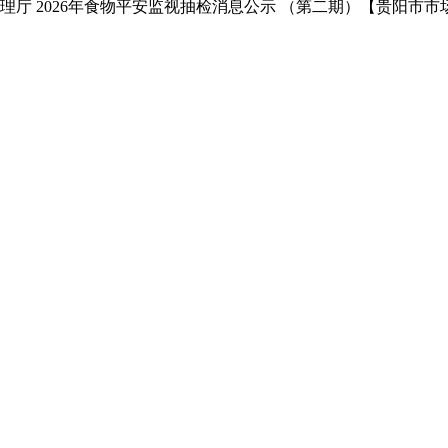
视办理厅 2026年食物平安监视抽检消息公示 （第二期）【贵阳