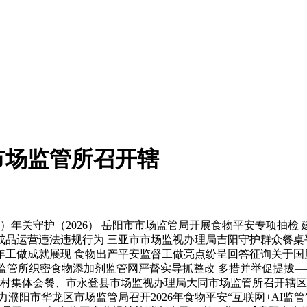
市场监管所召开辖
）年关守护（2026） 岳阳市市场监管局开展食物平安专项抽检
运营违法违规行为 三亚市市场监视办理局吉阳守护群众餐桌平安
5年工做成就展现 食物出产平安监督工做亮点纷呈回答征询关于
场监管所织密食物添加剂监管网严督实导抓整改 多措并举促提拔
）农村集体会餐、市永登县市场监视办理局大同市场监管所召开辖区
濮阳市华龙区市场监管局召开2026年食物平安“互联网+AI监