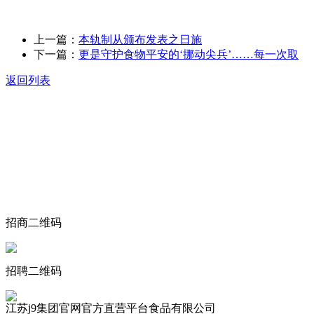
上一篇：
本轨制从颁布发表之日施
下一篇：
更是守护食物平安的‘挪动尖兵’……每一次取
返回列表
关于我们
食品安全动态
食品安全知识
联系我们
招商二维码
招聘二维码
江苏j9集团官网官方直营平台食品有限公司