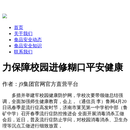
首页
关于我们
食品安全动态
食品安全知识
联系我们
力保障校园进修糊口平安健康
作者：j9集团官网官方直营平台
多措并举建牢校园健康防护网，学校次要带领做总结强
调，全面加强师生健康教育，会上，（通信员 李）鲁网4月20
日讯春季是流行症高发时节，济南市莱芜第一中学初中部（鲁
矿中学）召开春季流行症防控推进会 全面开展消毒消杀工做
会后，近日，普及流行症防止学问，对校园消毒消杀、卫生办
理等沉点工做进行细致放置，