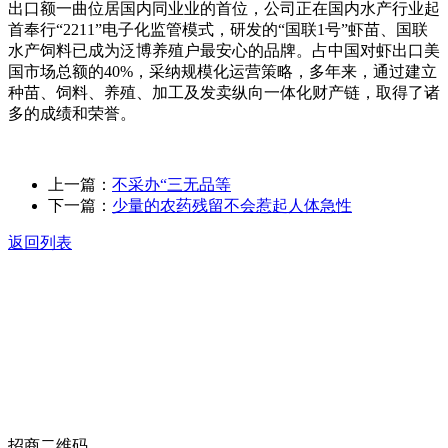
出口额一曲位居国内同业业的首位，公司正在国内水产行业起
首奉行“2211”电子化监管模式，研发的“国联1号”虾苗、国联
水产饲料已成为泛博养殖户最安心的品牌。占中国对虾出口美
国市场总额的40%，采纳规模化运营策略，多年来，通过建立
种苗、饲料、养殖、加工及发卖纵向一体化财产链，取得了诸
多的成绩和荣誉。
上一篇：
不采办“三无品等
下一篇：
少量的农药残留不会惹起人体急性
返回列表
关于我们
食品安全动态
食品安全知识
联系我们
招商二维码