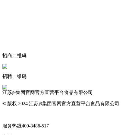
关于我们
食品安全动态
食品安全知识
联系我们
招商二维码
招聘二维码
江苏j9集团官网官方直营平台食品有限公司
© 版权 2024 江苏j9集团官网官方直营平台食品有限公司
网站地图
服务热线
400-8486-517