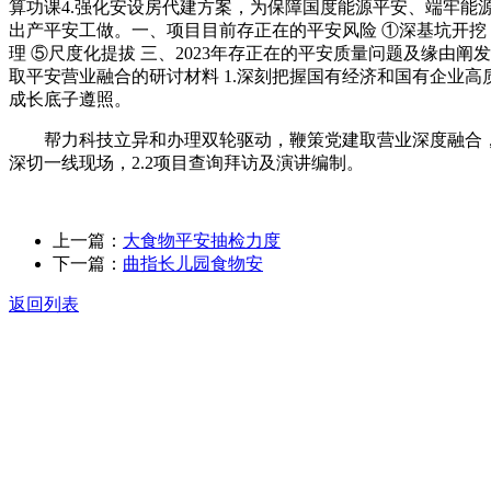
算功课4.强化安设房代建方案，为保障国度能源平安、端牢能
出产平安工做。一、项目目前存正在的平安风险 ①深基坑开挖 ②
理 ⑤尺度化提拔 三、2023年存正在的平安质量问题及缘由
取平安营业融合的研讨材料 1.深刻把握国有经济和国有企业
成长底子遵照。
帮力科技立异和办理双轮驱动，鞭策党建取营业深度融合，通过
深切一线现场，2.2项目查询拜访及演讲编制。
上一篇：
大食物平安抽检力度
下一篇：
曲指长儿园食物安
返回列表
关于我们
食品安全动态
食品安全知识
联系我们