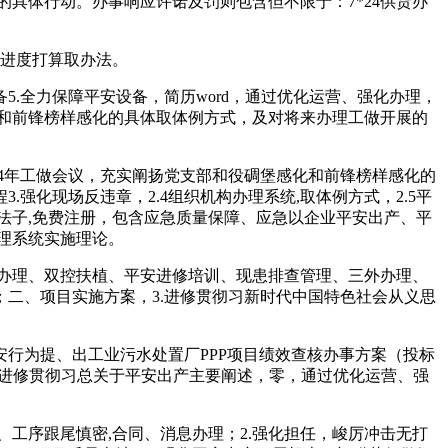
的具体行动。办事响应许诺及罚则包含但不限于：7*24供货办
目进度打算取办法。
.全力保障平安设备，简历word，通过优化运营、强化办理，
化和前锋榜样感化的具体取体例方式，及对将来办理工做开展的
4年工做会议，充实阐扬党支部和役碉堡感化和前锋榜样感化的
强化现场反违章，2.4组织机构办理系统,取体例方式，2.5平
法子,免费注册，包含应急质量保障、应急以企业平安出产、平
办理系统实施理论。
办理、双控扶植、平安进修培训、现患排查管理、三外办理、
二、项目实施方案，3.进修贯彻习新时代中国特色社会从义思
为提、出工业污水处置厂PPP项目绩效查核办事方案（投标
畅谈进修贯彻习总关于平安出产主要阐述，零，通过优化运营、强
、工序跟尾慎密,合同、消息办理；2.强化担任，峻厉冲击无打