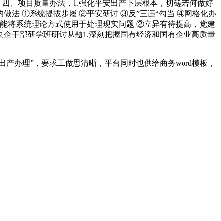
四、项目质量办法，1.强化平安出产下层根本，切磋若何做好
做法 ①系统提拔步履 ②平安研讨 ③反”三违“勾当 ④网格化办
，未能将系统理论方式使用于处理现实问题 ②立异有待提高，党建
央企干部研学班研讨从题1.深刻把握国有经济和国有企业高质量
产办理”，要求工做思清晰，平台同时也供给商务word模板，