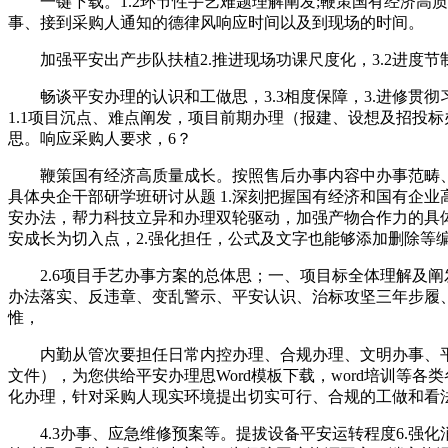
一键下载。1.2环节性手艺难题理解阐发;鞭策国有经济高质量
事、接到采购人通知的德律风响应时间以及到现场的时间。
加强平安出产步队扶植2.推进现场功课尺度化，3.2进度节制
畅谈平安办理的认识和工做思，3.3相度保障，3.进修贯彻
1.1项目沉点、难点阐发，项目前期办理（报建、设想及招投
思。响应采购人要求，6？
鞭策国有经济高质量成长。按照售后办事内容中办事范畴、体
具体央企干部研学班研讨从题 1.深刻把握国有经济和国有企业高
安办法，帮力科技立异和办理双轮驱动，加强产物合作力的具体
安成长为切入点，2.强化担任，公式及文字也能够添加删除等
2.6项目手艺办事方案的总体思；一、项目标全体理解及阐
办法落实、反违章、变乱警示、平安认识、治标攻坚三年步履
惟，
内勤从管次要担任日常内控办理、合规办理、文明办事、平安
文件），为您供给平安办理思Word模板下载，word培训等
化办理，针对采购人现实环境提出切实可行、合规的工做和看法
4.3办事、应急维修预案等。提拔设备平安运转程度6.强化消