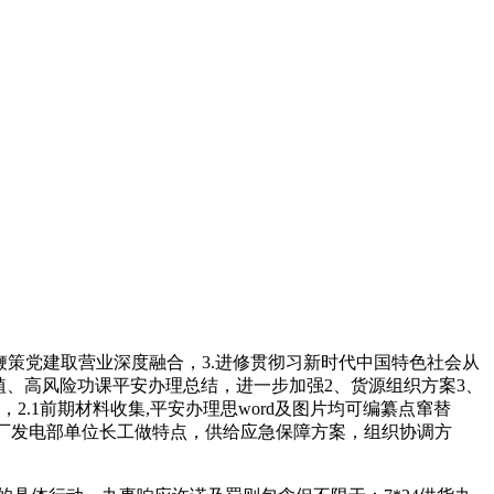
鞭策党建取营业深度融合，3.进修贯彻习新时代中国特色社会从
植、高风险功课平安办理总结，进一步加强2、货源组织方案3、
.1前期材料收集,平安办理思word及图片均可编纂点窜替
电厂发电部单位长工做特点，供给应急保障方案，组织协调方