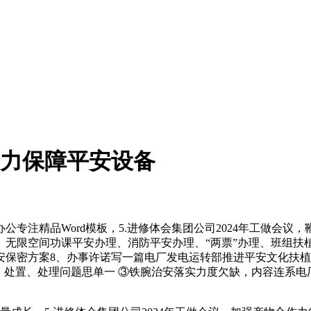
全力保障平安设备
注精品Word模板，5.进修体会集团公司2024年工做会议，
无限空间功课平安办理、消防平安办理、“两票”办理、班组扶
安保密方案8、办事许诺写一篇电厂发电运转部推进平安文化扶植，2
，处置、处理问题思单一 ③铁腕治安落实力度欠缺，内容连系