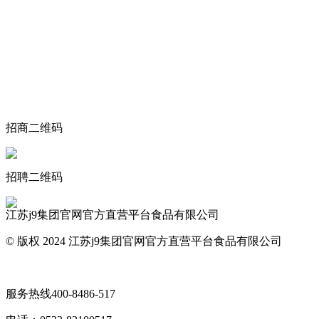
关于我们
食品安全动态
食品安全知识
联系我们
招商二维码
招聘二维码
江苏j9集团官网官方直营平台食品有限公司
© 版权 2024 江苏j9集团官网官方直营平台食品有限公司
网站地图
服务热线
400-8486-517