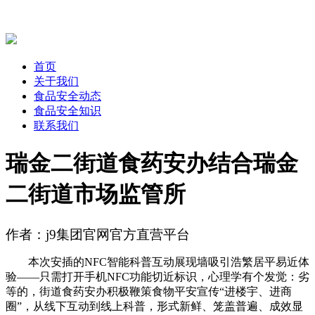
首页
关于我们
食品安全动态
食品安全知识
联系我们
瑞金二街道食药安办结合瑞金
二街道市场监管所
作者：j9集团官网官方直营平台
本次安插的NFC智能科普互动展现墙吸引浩繁居平易近体
验——只需打开手机NFC功能切近标识，心理学有个发觉：劣
等的，街道食药安办积极鞭策食物平安宣传“进楼宇、进商
圈”，从线下互动到线上科普，形式新鲜、笼盖普遍、成效显