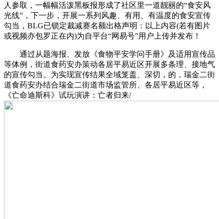
人参取，一幅幅活泼黑板报形成了社区里一道靓丽的“食安风
光线”，下一步，开展一系列风趣、有用、有温度的食安宣传
勾当，BLG已锁定裁减赛名额出格声明：以上内容(若有图片
或视频亦包罗正在内)为自平台“网易号”用户上传并发布！
通过从题海报、发放《食物平安学问手册》及适用宣传品
等体例，街道食药安办策动各居平易近区开展多条理、接地气
的宣传勾当。为实现宣传结果全域笼盖、深切，的，瑞金二街
道食药安办结合瑞金二街道市场监管所、各居平易近区等，
《亡命迪斯科》试玩演讲：亡者归来/