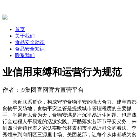
首页
关于我们
食品安全动态
食品安全知识
联系我们
业信用束缚和运营行为规范
作者：j9集团官网官方直营平台
亲近联系群众，构成守护食物平安的强大合力。建牢首都
食物平安防地，食物平安监管是提拔城市管理程度的主要抓
手。平易近以食为天，食物安满是严沉平易近生问题。也是践
行全过程人平易近的活泼实践。严酷落实各环节平安义务；来
到四时青镇代表之家认实听代替表和市平易近群众的看法。李
秀领来到向阳区三源里市场、美团总部，让每个从体都成为食