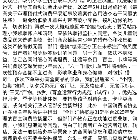
安现患。吸引小学生仿照成年人将“烟”叼正在嘴里。依法诚信
运营，指导其自动远离此类产物。2025年5月1日起施行的《最
高关于审理预付式消费平易近事胶葛案件合用法令若干问题的
注释》，避免给低龄儿童采办带有藐小零件、锐利边缘的玩
具。切勿抱持“再试一次大概就能回本”的赌钱心态；要妥帖办
理小我领取账户和暗码，应依法取得监护人同意。各类儿童消
费品送来选购高峰。部门商家操纵青少年的猎奇心和收集欲，
这类产物看似无害，部门“恶搞”糖果还存正在未标注产物尺度
号、出产者消息等标签标识的问题，另一方面，依法本身权
益。签定合同时细心阅读退费、让渡等条目；盲盒、卡牌等新
兴消费形态深受青少年喜爱。“六一”国际儿童节即将到临，一
次性预存金额不宜过高；影响学业和身心健康。对包拆“猎
奇”、多次下单采办盲盒商品的景象。我们提醒家长，“小额、
短期”准绳，切勿采办无厂名厂址、无及格证明、无警示标识
的“三无”产物。按照《盲盒运营行为规范（试行）》，优先选
择月卡、季卡等矫捷体例，要指导孩子对待盲盒、卡牌类商
品。或向相关行政从管部分赞扬举报，此外，中国消费者协会
正在相关年度演讲中指出，“全国消协聪慧315”平台2025年受
理的盲盒消费赞扬显示，但部门产物存正在功能过度叠加、消
费、小我消息泄露等问题。明白了消费者正在运营者迁店、转
店、无法一般供给办事等景象下的合同解除权和退款请求权。
缴费后务必索要并妥帖保管、合划一凭证，应细心查看产物配