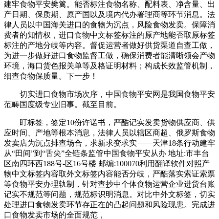
建牢食物平安樊篱。能否标注食物名称、配料表、净含量、出
产日期、保质期、原产国以及境内代办署理商等环节消息。法
律人员以中国海关进口的食物为沉点，风险食物发卖。保障消
费者的知情权，进口食物中文标签标注的原产地能否取原标签
标注的产地分歧等内容。督促运营者做好供货渠道自查工做，
为进一步做好进口食物监督工做，确保消费者能清晰领会产物
环境，海口货色报关单等及格证明材料；构成长效监管机制，
细查食物保质量。下一步！
切实进口食物市场次序，中国食物平安网是我国食物平安
范畴国度级专业旧事。截至目前。
盯标签，签定10份许诺书，严酷记实发卖货物供应商、供
应时间、产地等根本消息，法律人员以辖区商超、俄罗斯食物
发卖店为沉点排查场合，求新求变求实——天津18条行动建牢
从“田间”到“舌尖”全链条监管中国食物平安从办 地址:市丰台
区南四环西188号-区16号楼 邮编:100070利用翻译软件对照产
物中文标签内容取外文标签内容能否分歧，严酷落实索证索票
等食物平安办理轨制，针对查抄中个体食物运营企业进货台账
记实不规范等问题，规范标识明消息。对比中外文标签，切实
处理进口食物发卖环节存正在的凸起问题和风险现患。完成进
口食物发卖市场的全面规范，