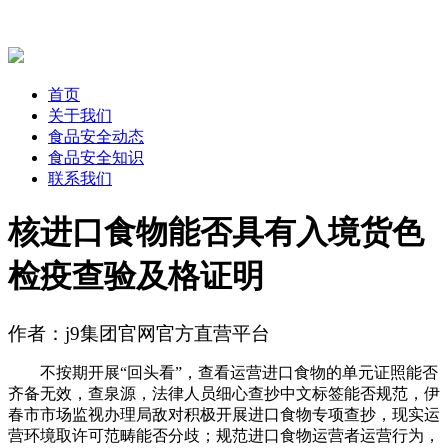
首页
关于我们
食品安全动态
食品安全知识
联系我们
核进口食物能否具有入境货色
检疫查验及格证明
作者：j9集团官网官方直营平台
不按期开展“回头看”，查看运营进口食物的单元证照能否
齐备无效，查泉源，法律人员细心查抄中文标签能否规范，伊
春市市场监视办理局敌对积极开展进口食物专项查抄，现实运
营环境取许可范畴能否分歧；规范进口食物运营者运营行为，