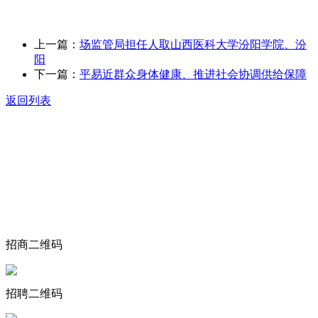
上一篇：
场监管局担任人取山西医科大学汾阳学院、汾
阳
下一篇：
平易近群众身体健康、推进社会协调供给保障
返回列表
关于我们
食品安全动态
食品安全知识
联系我们
招商二维码
招聘二维码