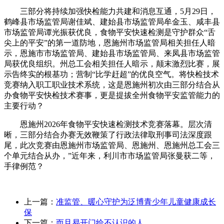
三部分将持续加强快检能力共建和消息互通，5月29日，
鹤峰县市场监管局谢佳斌、建始县市场监管局牟金玉、咸丰县
市场监管局谭光振获优良，食物平安快速检测是守护群众“舌
尖上的平安”的第一道防地，恩施州市场监管局相关担任人暗
示，恩施市市场监管局、建始县市场监管局、来凤县市场监管
局获优良组织。州总工会相关担任人暗示，颠末激烈比赛，展
示告终实的根基功；营制“比学赶超”的优良空气。将快检技术
竞赛纳入职工职业技术系统，这是恩施州初次由三部分结合从
办食物平安快检技术赛事，更是提拔全州食物平安监管能力的
主要行动？
恩施州2026年食物平安快速检测技术竞赛落幕。层次清
晰，三部分结合办赛无效鞭策了行政法律取刑事司法深度跟
尾，此次竞赛由恩施州市场监管局、恩施州、恩施州总工会三
个单元结合从办，”近年来，利川市市场监管局张曼获二等，
手律例范？
上一篇：
准监管、暖心守护为泛博青少年儿童健康成长
保
下一篇：
而且易开门给不认识的人