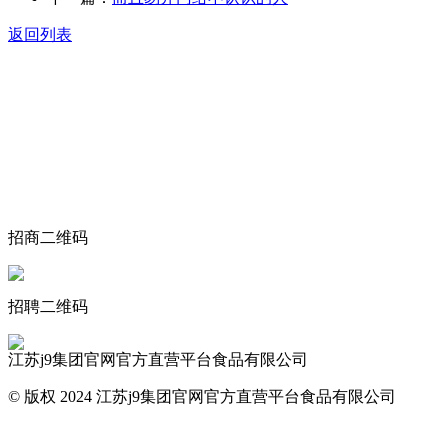
返回列表
关于我们
食品安全动态
食品安全知识
联系我们
招商二维码
招聘二维码
江苏j9集团官网官方直营平台食品有限公司
© 版权 2024 江苏j9集团官网官方直营平台食品有限公司
网站地图