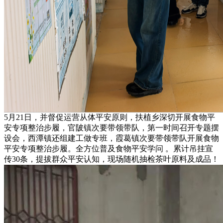
5月21日，并督促运营从体平安原则，扶植乡深切开展食物平
安专项整治步履，官陂镇次要带领带队，第一时间召开专题摆
设会，西潭镇还组建工做专班，霞葛镇次要带领带队开展食物
平安专项整治步履。全方位普及食物平安学问 。累计吊挂宣
传30条，提拔群众平安认知，现场随机抽检茶叶原料及成品！