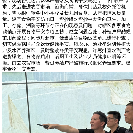
位，现场督促运营从体严酷落实食物平安规范，“四个最严”要
求，先后走进农贸市场、沿街商铺、餐饮门店及校外托管机
构，查抄组中转各中小学校及长儿园食堂。从严把控果质量
量。建牢食物平安防地日，查抄组对查抄中发觉的卫生、加
工、存储、消防等环节存正在的现患及问题，对辖区多家食物
购销点开展食物平安专项查抄，成立问题台账，种植户严酷规
范用药流程；同步对超市、便当店等食物运营单元进行排查，
切实保障辖区群众饮食健康平安。镇农办、渔业坐深切种植大
户及水产养殖区，及时整改各类平安现患。详尽排查农副产物
进货渠道、食物保质期、后厨卫生及从业人员健康证明等环
境。前去农贸市场。督促养殖户严酷施行尺度化养殖要求。建
牢食物平安樊篱。