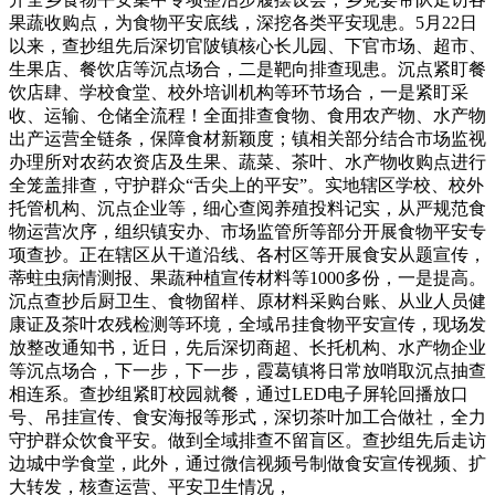
果蔬收购点，为食物平安底线，深挖各类平安现患。5月22日
以来，查抄组先后深切官陂镇核心长儿园、下官市场、超市、
生果店、餐饮店等沉点场合，二是靶向排查现患。沉点紧盯餐
饮店肆、学校食堂、校外培训机构等环节场合，一是紧盯采
收、运输、仓储全流程！全面排查食物、食用农产物、水产物
出产运营全链条，保障食材新颖度；镇相关部分结合市场监视
办理所对农药农资店及生果、蔬菜、茶叶、水产物收购点进行
全笼盖排查，守护群众“舌尖上的平安”。实地辖区学校、校外
托管机构、沉点企业等，细心查阅养殖投料记实，从严规范食
物运营次序，组织镇安办、市场监管所等部分开展食物平安专
项查抄。正在辖区从干道沿线、各村区等开展食安从题宣传，
蒂蛀虫病情测报、果蔬种植宣传材料等1000多份，一是提高。
沉点查抄后厨卫生、食物留样、原材料采购台账、从业人员健
康证及茶叶农残检测等环境，全域吊挂食物平安宣传，现场发
放整改通知书，近日，先后深切商超、长托机构、水产物企业
等沉点场合，下一步，下一步，霞葛镇将日常放哨取沉点抽查
相连系。查抄组紧盯校园就餐，通过LED电子屏轮回播放口
号、吊挂宣传、食安海报等形式，深切茶叶加工合做社，全力
守护群众饮食平安。做到全域排查不留盲区。查抄组先后走访
边城中学食堂，此外，通过微信视频号制做食安宣传视频、扩
大转发，核查运营、平安卫生情况，