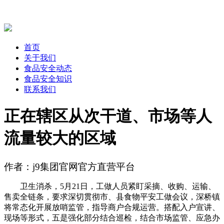
首页
关于我们
食品安全动态
食品安全知识
联系我们
正在辖区从次干道、市场等人
流量较大的区域
作者：j9集团官网官方直营平台
卫生消杀，5月21日，工做人员紧盯采摘、收购、运输、
售卖全链条，要求深切贯彻市、县食物平安工做会议，深桥镇
将常态化开展放哨监管，指导商户合规运营。搭配入户宣讲、
现场等形式，五是强化部分结合巡检，结合市场监管、应急办