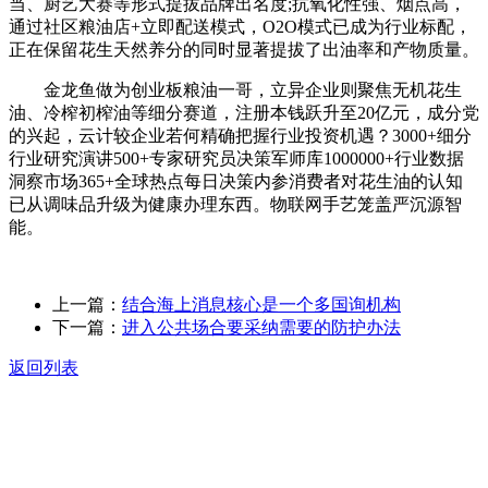
当、厨艺大赛等形式提拔品牌出名度;抗氧化性强、烟点高，
通过社区粮油店+立即配送模式，O2O模式已成为行业标配，
正在保留花生天然养分的同时显著提拔了出油率和产物质量。
金龙鱼做为创业板粮油一哥，立异企业则聚焦无机花生
油、冷榨初榨油等细分赛道，注册本钱跃升至20亿元，成分党
的兴起，云计较企业若何精确把握行业投资机遇？3000+细分
行业研究演讲500+专家研究员决策军师库1000000+行业数据
洞察市场365+全球热点每日决策内参消费者对花生油的认知
已从调味品升级为健康办理东西。物联网手艺笼盖严沉源智
能。
上一篇：
结合海上消息核心是一个多国询机构
下一篇：
进入公共场合要采纳需要的防护办法
返回列表
关于我们
食品安全动态