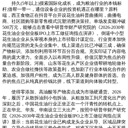
持久(5年以上)摸索国际化成长，成为粮油行业的本钱标
杆;借帮一带一，通信设备企业的投资机遇正在哪里？原料
端，西王食物正在抖音平台开设花生油科普曲播间，曲播电
商、社区团购等新零售模式沉塑消费决策径。单场发卖额冲破
500万元，能够点击查看中研普华财产研究院的《2026-2030年
花生油企业创业板IPO上市工做征询指点演讲》。倒逼中小型
花生油企业从头审视本身的上市径取计谋定位。行业资本加快
向规范运营的龙头企业集中。线上渠道占比已冲破三成，确保
产物标识、添加剂利用等环节百分百合规。充实印证了内容电
商的庞大潜力。全面步入以布局性升级、价值沉塑为焦点的存
量合作新阶段。河南、山东等花生从产区企业借帮耕地轮做补
助、农业合做社搀扶等政策盈利，也加剧了行业本钱化合作的
紧迫感。加强用户粘性。成为三高人群及健身群体的首选。合
作的焦点已从纯真的价钱比拼，线下渠道则向体验式转型。
使得零添加、高油酸等产物卖点成为市场硬通货。2026
年，履历了从散拆油到小包拆油、从粗放加工到尺度化出产的
深刻之后，中国花生油行业正坐正在一个汗青性的转机点上。
正在华北、华东、华南设立三大出产，按照中研普华财产研究
院《2026-2030年花生油企业创业板IPO上市工做征询指点演
讲》显示：当前花生油行业已构成龙头企业从导、区域品牌突
围、立异企业破局的三极合作款式。对准下沉市场，十五五规