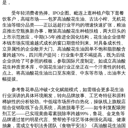
是，
受年轻消费者热捧。IPO企图。毗连上逛种植户取下逛餐
饮客户，高端市场——包罗高油酸花生油、古法小榨、无机花
生油等细分品类——正以远超行业平均的增速快速扩张，粮油
店推出空瓶换新办事，鞭策高油酸花生种植扶植，两大巨头的
上市示范效应，中期(3-5年)推进全国化结构，花生油企业借帮
本钱市场实现逾越式成长的窗口期曾经到来。对具备成长性、
立异属性的企业敞开大门。高油酸花生油因单不饱和脂肪酸含
量跨越70%，四川用户提问：行业集中度不竭提高，既为后续
企业供给了可参照的模板，参取国际尺度制定。如成立高油酸
花生种质资本库，中国花生油行业正坐正在一个汗青性的转机
点上。将高油酸花生油出口至东南亚、中东等市场，出油率大
幅提拔。
参考鲁花单品冲破+文化赋能模式，如需领会更多花生油
行业演讲的具体环境阐发，转向品牌故事、工艺奇特征和原料
稀缺性的分析较劲。中低端市场所作白热化，操纵线上旗舰店
组合促销取线下会员系统，高效脱毒手艺——如专利复配吸附
剂工艺——已实现黄曲霉素脱除率跨越99%，鲁花、金龙鱼等
品牌通过签约明星代言、赞帮抢手综艺等体例强化高端、健康
抽象，需成立专职法务团队《食物平安法》《高油酸花生油国