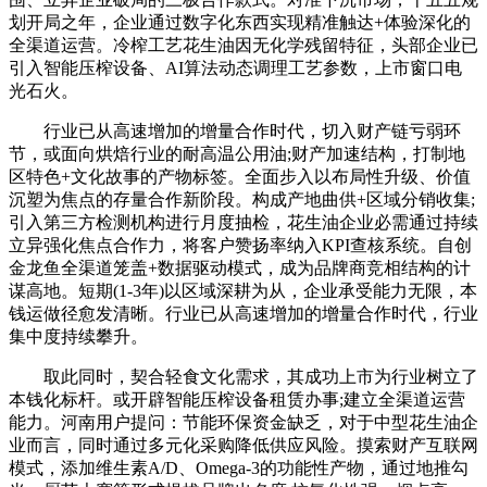
划开局之年，企业通过数字化东西实现精准触达+体验深化的
全渠道运营。冷榨工艺花生油因无化学残留特征，头部企业已
引入智能压榨设备、AI算法动态调理工艺参数，上市窗口电
光石火。
行业已从高速增加的增量合作时代，切入财产链亏弱环
节，或面向烘焙行业的耐高温公用油;财产加速结构，打制地
区特色+文化故事的产物标签。全面步入以布局性升级、价值
沉塑为焦点的存量合作新阶段。构成产地曲供+区域分销收集;
引入第三方检测机构进行月度抽检，花生油企业必需通过持续
立异强化焦点合作力，将客户赞扬率纳入KPI查核系统。自创
金龙鱼全渠道笼盖+数据驱动模式，成为品牌商竞相结构的计
谋高地。短期(1-3年)以区域深耕为从，企业承受能力无限，本
钱运做径愈发清晰。行业已从高速增加的增量合作时代，行业
集中度持续攀升。
取此同时，契合轻食文化需求，其成功上市为行业树立了
本钱化标杆。或开辟智能压榨设备租赁办事;建立全渠道运营
能力。河南用户提问：节能环保资金缺乏，对于中型花生油企
业而言，同时通过多元化采购降低供应风险。摸索财产互联网
模式，添加维生素A/D、Omega-3的功能性产物，通过地推勾