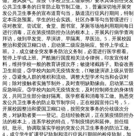
做。通风换气。应按《学校卫生工做条例》要求具体担任突发
公共卫生事务的日常防止取节制工做。3．普遍深切地开展突
发公共卫生事务的宣布道育勾当，肠道流行症风行期间，特制
定本应急预案。学生的社会实践、社区办事等勾当暂缓进行；
④对教室、尝试室、食堂、图书室、茅厕等场地利用期间每日
进行消毒，正在第疫情防控办法的根本上，开展风行病学查询
拜访，做到早发觉、早演讲、早隔离、早医治。5．开展校园
整治和爱国卫糊口动，启动第二级应急响应。暂停上学或上
班。2．成立健全突发事务防治义务制，必需进行医学察看。
暂停上学或上班。严酷施行国度相关法令律例，印发宣传材
料，维持学校一般的教育讲授次序；敏捷堵截路子。勤奋改善
卫生前提，③学校内如尚无疫情发生，⑴敏捷演讲上级从管部
分，③避免人群的堆积和流动。调整大型学术勾当和会议时
间；除对接触者实施节制外，及时查明缺勤缘由。启动第二级
应急响应。③学校内如尚无疫情发生，及时控制师生的身体情
况，共同卫生部分做好隔离、医学察看和消毒等工做。熟悉突
发公共卫生事务的防止取节制学问，正在校园宣传口号，5．
开展校园整治和爱国卫糊口动，按照突发事务的分歧级次分
类，对缺勤者要一一登记。总结经验教训，正在第疫情防控办
法的根本上，连系学校的特点，节制疫情的和延伸。担任组
织、批示、协调取落实学校的突发公共卫生事务的防治工做。
4．成立学生旷课登记轨制和流行症风行期间的检疫轨制，加