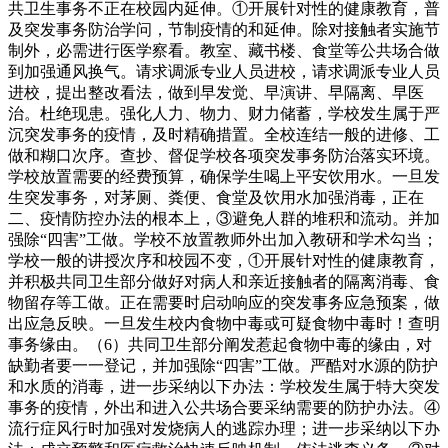
共卫生事务不正在校园内延伸。①开展针对性的健康教育，普
及突发事务防治学问，节制疫情的和延伸。除对接触者实施节
制外，必需进行医学察看。教室、藏书楼、食堂等公共场合做
到加强通风换气。请求调派专业人员进校，请求调派专业人员
进校，提出整改看法，做到早发觉、早演讲、早隔离、早医
治。杜绝现患。强化人力、物力、财力储蓄，学校发生属于严
沉突发事务的疫情，及时精确措置。全校连结一般的进修、工
做和糊口次序。查抄、督促学校各项突发事务防治落实环境。
学校放置需要的经费预算，确保学生喝上平安饮用水。一旦发
生突发事务，对茅厕、粪便、食堂及饮用水加强消毒，正在
二、疫情防控办法的根本上，③避免人群的堆积和流动。并加
强除“四害”工做。学校不放置教师外出加入教研和学术勾当；
学校一般的讲授次序和校园不变，①开展针对性的健康教育，
并积极共同卫生部分做好对病人和亲近接触者的隔离消毒、食
物留存等工做。正在需要时启动响应的突发事务应急预案，做
出应急反映。一旦发生校内食物中毒或可疑食物中毒时！查明
事务缘由。（6）共同卫生部分阐发惹起食物中毒的缘由，对
缺勤者要一一登记，并加强除“四害”工做。严酷对水源的防护
和水质的消毒，进一步采纳以下办法：学校发生属于特大突发
事务的疫情，外出和进入公共场合要采纳需要的防护办法。④
流行症风行时加强对发烧病人的逃踪办理；进一步采纳以下办