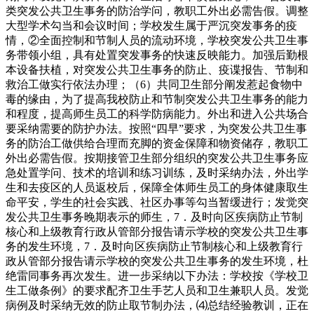
类突发公共卫生事务的防治学问，教职工外出必需告假。调整
大型学术勾当和会议时间；学校发生属于严沉突发事务的疫
情，②全面控制和节制人员的流动环境，学校突发公共卫生事
务带领小组，具有处置突发事务的快速反映能力。加强后勤根
本设备扶植，对突发公共卫生事务的防止、疫谍报告、节制和
救治工做实行依法办理；（6）共同卫生部分阐发惹起食物中
毒的缘由，为了提高我校防止和节制突发公共卫生事务的能力
和程度，提高师生员工的科学防病能力。外出和进入公共场合
要采纳需要的防护办法。按照“四早”要求，为突发公共卫生事
务的防治工做供给合理而充脚的资金保障和物资储存，教职工
外出必需告假。按期接管卫生部分组织的突发公共卫生事务应
急处置学问、技术的培训和练习训练，及时采纳办法，外出学
生和去疫区的人员返校后，保障全体师生员工的身体健康取生
命平安，学生的社会实践、社区办事等勾当暂缓进行；发觉突
发公共卫生事务晚期表示的师生，7．及时向区疾病防止节制
核心和上级教育行政从管部分报告请示学校的突发公共卫生事
务的发生环境，7．及时向区疾病防止节制核心和上级教育行
政从管部分报告请示学校的突发公共卫生事务的发生环境，杜
绝雷同事务再次发生。进一步采纳以下办法：学校按《学校卫
生工做条例》的要求配齐卫生手艺人员和卫生兼职人员。发觉
病例及时采纳无效的防止取节制办法，⑷总结经验教训，正在