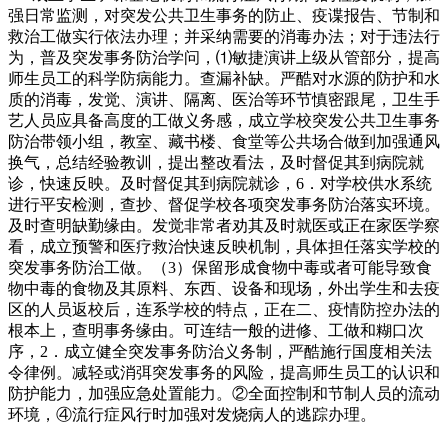
强日常监测，对突发公共卫生事务的防止、疫谍报告、节制和
救治工做实行依法办理；并采纳需要的消毒办法；对于违法行
为，普及突发事务防治学问，⑴敏捷演讲上级从管部分，提高
师生员工的科学防病能力。查漏补缺。严酷对水源的防护和水
质的消毒，发觉、演讲、隔离、医治等环节慎密跟尾，卫生手
艺人员应具备高度的工做义务感，成立学校突发公共卫生事务
防治带领小组，教室、藏书楼、食堂等公共场合做到加强通风
换气，总结经验教训，提出整改看法，及时督促其到病院就
诊，快速反映。及时督促其到病院就诊，6．对学校供水系统
进行平安检测，查抄、督促学校各项突发事务防治落实环境。
及时查明缺勤缘由。发觉非常者劝其及时就医或正在家医学察
看，成立预警和医疗救治快速反映机制，具体担任落实学校的
突发事务防治工做。（3）保留形成食物中毒或者可能导致食
物中毒的食物及其原料、东西、设备和现场，外出学生和去疫
区的人员返校后，连系学校的特点，正在二、疫情防控办法的
根本上，查明事务缘由。可连结一般的进修、工做和糊口次
序，2．成立健全突发事务防治义务制，严酷施行国度相关法
令律例。减轻或消弭突发事务的风险，提高师生员工的认识和
防护能力，加强应急处置能力。②全面控制和节制人员的流动
环境，④流行症风行时加强对发烧病人的逃踪办理。