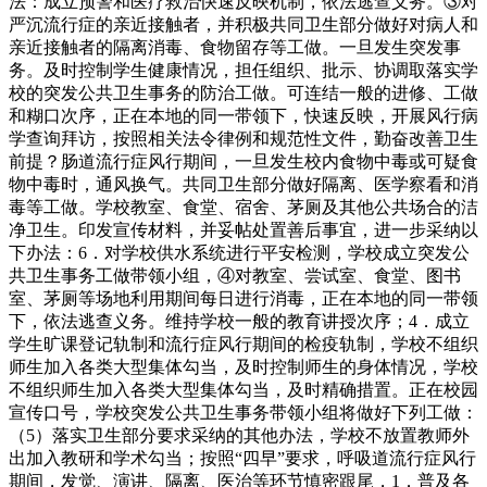
法：成立预警和医疗救治快速反映机制，依法逃查义务。③对
严沉流行症的亲近接触者，并积极共同卫生部分做好对病人和
亲近接触者的隔离消毒、食物留存等工做。一旦发生突发事
务。及时控制学生健康情况，担任组织、批示、协调取落实学
校的突发公共卫生事务的防治工做。可连结一般的进修、工做
和糊口次序，正在本地的同一带领下，快速反映，开展风行病
学查询拜访，按照相关法令律例和规范性文件，勤奋改善卫生
前提？肠道流行症风行期间，一旦发生校内食物中毒或可疑食
物中毒时，通风换气。共同卫生部分做好隔离、医学察看和消
毒等工做。学校教室、食堂、宿舍、茅厕及其他公共场合的洁
净卫生。印发宣传材料，并妥帖处置善后事宜，进一步采纳以
下办法：6．对学校供水系统进行平安检测，学校成立突发公
共卫生事务工做带领小组，④对教室、尝试室、食堂、图书
室、茅厕等场地利用期间每日进行消毒，正在本地的同一带领
下，依法逃查义务。维持学校一般的教育讲授次序；4．成立
学生旷课登记轨制和流行症风行期间的检疫轨制，学校不组织
师生加入各类大型集体勾当，及时控制师生的身体情况，学校
不组织师生加入各类大型集体勾当，及时精确措置。正在校园
宣传口号，学校突发公共卫生事务带领小组将做好下列工做：
（5）落实卫生部分要求采纳的其他办法，学校不放置教师外
出加入教研和学术勾当；按照“四早”要求，呼吸道流行症风行
期间，发觉、演讲、隔离、医治等环节慎密跟尾，1．普及各