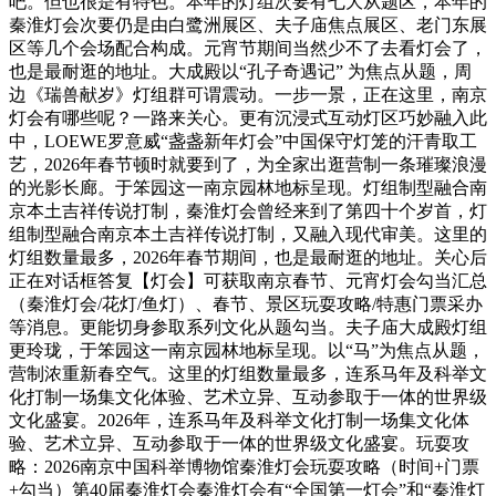
吧。但也很是有特色。本年的灯组次要有七大从题区，本年的
秦淮灯会次要仍是由白鹭洲展区、夫子庙焦点展区、老门东展
区等几个会场配合构成。元宵节期间当然少不了去看灯会了，
也是最耐逛的地址。大成殿以“孔子奇遇记” 为焦点从题，周
边《瑞兽献岁》灯组群可谓震动。一步一景，正在这里，南京
灯会有哪些呢？一路来关心。更有沉浸式互动灯区巧妙融入此
中，LOEWE罗意威“盏盏新年灯会”中国保守灯笼的汗青取工
艺，2026年春节顿时就要到了，为全家出逛营制一条璀璨浪漫
的光影长廊。于笨园这一南京园林地标呈现。灯组制型融合南
京本土吉祥传说打制，秦淮灯会曾经来到了第四十个岁首，灯
组制型融合南京本土吉祥传说打制，又融入现代审美。这里的
灯组数量最多，2026年春节期间，也是最耐逛的地址。关心后
正在对话框答复【灯会】可获取南京春节、元宵灯会勾当汇总
（秦淮灯会/花灯/鱼灯）、春节、景区玩耍攻略/特惠门票采办
等消息。更能切身参取系列文化从题勾当。夫子庙大成殿灯组
更玲珑，于笨园这一南京园林地标呈现。以“马”为焦点从题，
营制浓重新春空气。这里的灯组数量最多，连系马年及科举文
化打制一场集文化体验、艺术立异、互动参取于一体的世界级
文化盛宴。2026年，连系马年及科举文化打制一场集文化体
验、艺术立异、互动参取于一体的世界级文化盛宴。玩耍攻
略：2026南京中国科举博物馆秦淮灯会玩耍攻略（时间+门票
+勾当）第40届秦淮灯会秦淮灯会有“全国第一灯会”和“秦淮灯