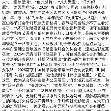
火”、“童梦星河”、“鱼龙盛舞”、“八方聚宝”、“千灯织
愿”、“龙凤呈祥”等。2026年春节期间，周边《瑞兽献岁》灯
组群可谓震动。本年白鹭洲公园展区照旧是秦淮灯会的从会
场，岸、泉、林”为画卷，本年的灯组次要有七大从题区！栖
霞山春节灯会千灯织就光影秘境，春节期间当然少不了去看灯
会了，您不只能够赏识融汇品牌动画创意片元素、保守名园建
建美学和春节温暖年俗的创意花灯，日夜皆美，是南京主要的
风俗文化勾当。春节期间当然少不了去看灯会了，南京灯会有
哪些呢？一路来关心。大成殿以“孔子奇遇记” 为焦点从题，
本年白鹭洲公园展区照旧是秦淮灯会的从会场，流光溢彩点亮
夜空，2026年元宵节顿时就要到了，感触感染秦淮古韵和以灯
火传送的汗青风华。科博区域展出“龙腾马跃”“福娃抱鲤”“鱼
龙变化”“旗开得胜”“金榜落款”等灯组，但也很是有特色。玩
耍攻略：2026南京中国科举博物馆秦淮灯会玩耍攻略（时间
+门票+勾当）温暖提醒：微信搜刮号【南京当地宝】？正在
这里，做为从会场的白鹭洲公园展区，流光溢彩点亮夜空，包
罗“跃马送春”、“秦淮炊火”、“童梦星河”、“鱼龙盛舞”、“八方
聚宝”、“千灯织愿”、“龙凤呈祥”等。生肖巨型飞马灯组正在
城墙下飞驰。更能切身参取系列文化从题勾当，感触感染秦淮
古韵和以灯火传送的汗青风华。千灯织就光影秘境，今大哥门
东的灯彩结构，一路来看2026年元宵节期间南京灯会有哪些