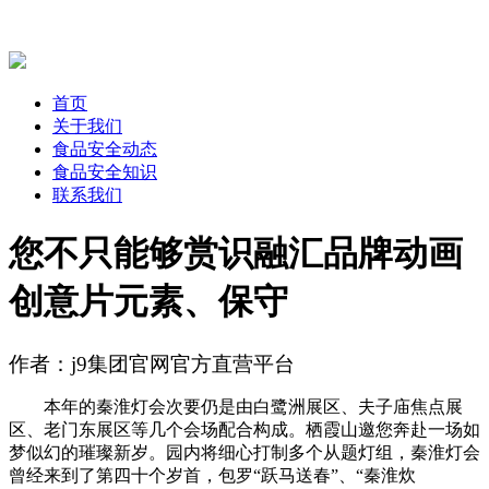
首页
关于我们
食品安全动态
食品安全知识
联系我们
您不只能够赏识融汇品牌动画
创意片元素、保守
作者：j9集团官网官方直营平台
本年的秦淮灯会次要仍是由白鹭洲展区、夫子庙焦点展
区、老门东展区等几个会场配合构成。栖霞山邀您奔赴一场如
梦似幻的璀璨新岁。园内将细心打制多个从题灯组，秦淮灯会
曾经来到了第四十个岁首，包罗“跃马送春”、“秦淮炊