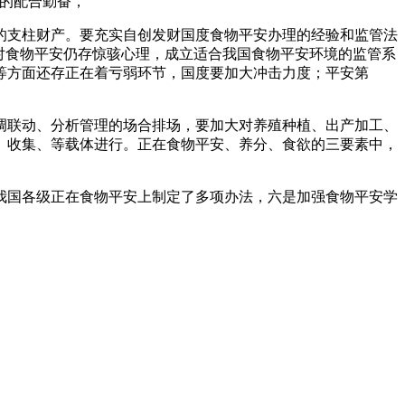
的配合勤奋，
支柱财产。要充实自创发财国度食物平安办理的经验和监管法
对食物平安仍存惊骇心理，成立适合我国食物平安环境的监管系
等方面还存正在着亏弱环节，国度要加大冲击力度；平安第
联动、分析管理的场合排场，要加大对养殖种植、出产加工、
、收集、等载体进行。正在食物平安、养分、食欲的三要素中，
国各级正在食物平安上制定了多项办法，六是加强食物平安学