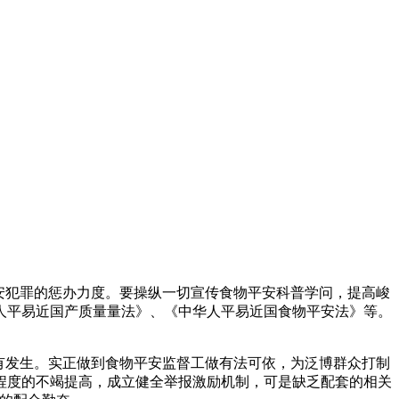
安犯罪的惩办力度。要操纵一切宣传食物平安科普学问，提高峻
人平易近国产质量量法》、《中华人平易近国食物平安法》等。
有发生。实正做到食物平安监督工做有法可依，为泛博群众打制
程度的不竭提高，成立健全举报激励机制，可是缺乏配套的相关