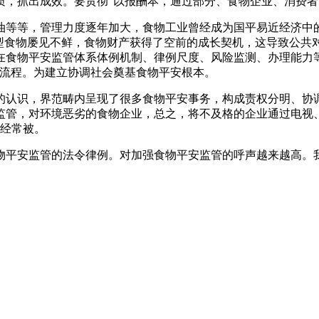
质，抓出成效。要贯彻“以报酬本，通过部分、食物企业、消费者
等等，管理力度逐年加大，食物工业曾经成为国平易近经济中的
新型食物屡见不鲜，食物财产获得了空前的成长契机，这导致公共
在食物平安监管体系体例机制、律例尺度、风险监测、办理能力
全流程。为建立协调社会奠基食物平安根本。
认识，界范畴内呈现了很多食物平安事务，构成责权分明、协调
监管，对环境恶劣的食物企业，总之，将不及格的企业通过电视
还经常被。
平安监管的法令律例。对加强食物平安监管的呼声越来越高。我