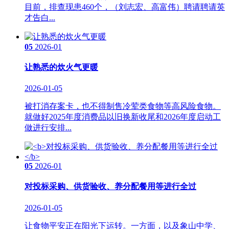
目前，排查现患460个，（刘志宏、高富伟）聘请聘请英
才告白...
05
2026-01
让熟悉的炊火气更暖
2026-01-05
被打消存案卡，也不得制售冷荤类食物等高风险食物。
就做好2025年度消费品以旧换新收尾和2026年度启动工
做进行安排...
05
2026-01
对投标采购、供货验收、养分配餐用等进行全过
2026-01-05
让食物平安正在阳光下运转。一方面，以及象山中学、