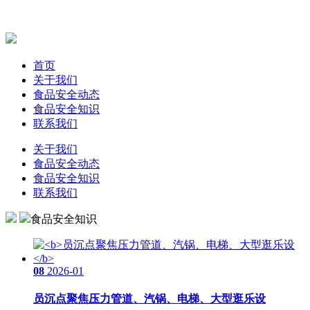
首页
关于我们
食品安全动态
食品安全知识
联系我们
关于我们
食品安全动态
食品安全知识
联系我们
食品安全知识
08
2026-01
员沉点聚焦压力管道、汽锅、电梯、大型逛乐设