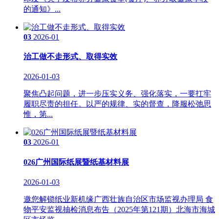
的通知》...
03
2026-01
治工做不走形式、取得实效
2026-01-03
聚焦凸起问题，进一步压实义务、强化落实，一要扛牢
履职尽责的担任。以严的规律、实的督查，降服松弛思
惟，第...
03
2026-01
026广州国际纸展暨纸基材料展
2026-01-03
邀您解锁纸业新机缘广西壮族自治区市场监视办理局 食
物平安监视抽检消息布告（2025年第121期）北海市海城