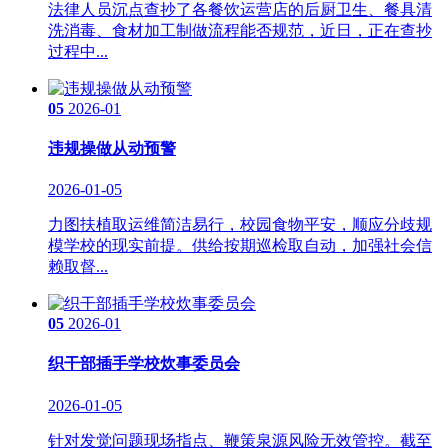
法律人员沉点查抄了各餐饮运营店的后厨卫生、餐具清
洗消毒、食材加工制做流程能否规范，近日，正在查抄
过程中...
05
2026-01
违规操做从动预警
2026-01-05
力图扶植取运维简洁易行，校园食物平安，顺应分歧规
模学校的现实前提。供给按期巡检取自动，加强社会信
赖取督...
05
2026-01
织干部插手学校炊事委员会
2026-01-05
针对发觉问题现场指点、鞭策泉源风险无效管控。截至