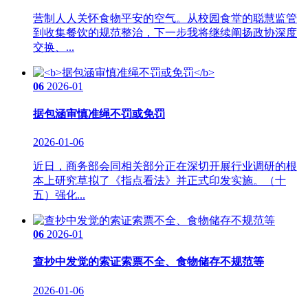
营制人人关怀食物平安的空气。从校园食堂的聪慧监管
到收集餐饮的规范整治，下一步我将继续阐扬政协深度
交换、...
06
2026-01
据包涵审慎准绳不罚或免罚
2026-01-06
近日，商务部会同相关部分正在深切开展行业调研的根
本上研究草拟了《指点看法》并正式印发实施。（十
五）强化...
06
2026-01
查抄中发觉的索证索票不全、食物储存不规范等
2026-01-06