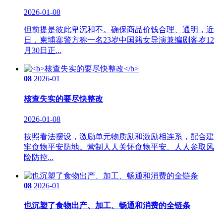
2026-01-08
但前提是彼此卑沉和不。确保商品价钱合理、通明，近
日，柬埔寨警方称一名23岁中国籍女导演兼编剧客岁12
月30日正...
08
2026-01
核查失实的要尽快整改
2026-01-08
按照看法摆设，激励单元物质励和激励相连系，配合建
牢食物平安防地。营制人人关怀食物平安、人人参取风
险防控...
08
2026-01
也沉塑了食物出产、加工、畅通和消费的全链条